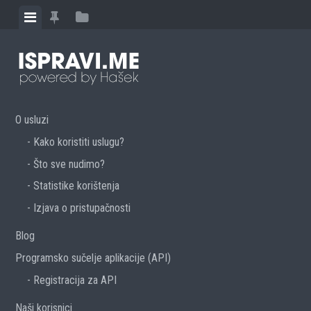
Skip to content
View menu
View featured posts
View sidebar
O usluzi
Kako koristiti uslugu?
Što sve nudimo?
Statistike korištenja
Izjava o pristupačnosti
Blog
Programsko sučelje aplikacije (API)
Registracija za API
Naši korisnici