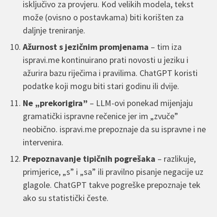
isključivo za provjeru. Kod velikih modela, tekst
može (ovisno o postavkama) biti korišten za
daljnje treniranje.
Ažurnost s jezičnim promjenama
– tim iza
ispravi.me kontinuirano prati novosti u jeziku i
ažurira bazu riječima i pravilima. ChatGPT koristi
podatke koji mogu biti stari godinu ili dvije.
Ne „prekorigira”
– LLM-ovi ponekad mijenjaju
gramatički ispravne rečenice jer im „zvuče”
neobično. ispravi.me prepoznaje da su ispravne i ne
intervenira.
Prepoznavanje tipičnih pogrešaka
– razlikuje,
primjerice, „s” i „sa” ili pravilno pisanje negacije uz
glagole. ChatGPT takve pogreške prepoznaje tek
ako su statistički česte.