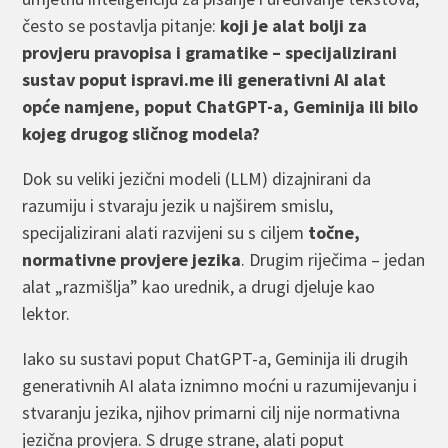
često se postavlja pitanje:
koji je alat bolji za
provjeru pravopisa i gramatike – specijalizirani
sustav poput ispravi.me ili generativni AI alat
opće namjene, poput ChatGPT-a, Geminija ili bilo
kojeg drugog sličnog modela?
Dok su veliki jezični modeli (LLM) dizajnirani da
razumiju i stvaraju jezik u najširem smislu,
specijalizirani alati razvijeni su s ciljem
točne,
normativne provjere jezika
. Drugim riječima – jedan
alat „razmišlja” kao urednik, a drugi djeluje kao
lektor.
Iako su sustavi poput ChatGPT-a, Geminija ili drugih
generativnih AI alata iznimno moćni u razumijevanju i
stvaranju jezika, njihov primarni cilj nije normativna
jezična provjera. S druge strane, alati poput