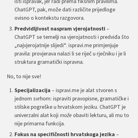
isti ispravak, jer radi prema fiksnim pravilima.
ChatGPT, pak, može dati različite prijedloge
ovisno o kontekstu razgovora.
Predvidljivost naspram vjerojatnosti
–
ChatGPT se temelji na vjerojatnosti i predviđa što
„najvjerojatnije slijedi“. ispravi.me primjenjuje
pravila: provjerava nalazi li se riječ u rječniku i je li
struktura gramatički ispravna.
No, to nije sve!
Specijalizacija
– ispravi.me je alat stvoren s
jednom svrhom: ispraviti pravopisne, gramatičke i
stilske pogreške u hrvatskom jeziku. ChatGPT je
univerzalni alat koji
može
obaviti lekturu, ali mu to
nije primarna funkcija.
Fokus na specifičnosti hrvatskoga jezika
–