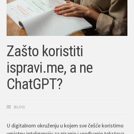
Zašto koristiti
ispravi.me, a ne
ChatGPT?
BLOG
U digitalnom okruženju u kojem sve češće koristimo
umjetnu inteligenciju za pisanje i uređivanje tekstova,