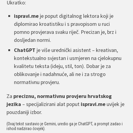
Ukratko:
ispravi.me
je poput digitalnog lektora koji je
diplomirao kroatistiku i s pravopisom u ruci
pomno provjerava svaku riječ. Precizan je, brz i
dosljedan normi.
ChatGPT
je više urednički asistent – kreativan,
kontekstualno svjestan i usmjeren na cjelokupnu
kvalitetu teksta (ideju, stil, ton). Dobar je za
oblikovanje i nadahnuće, ali ne i za strogo
normativnu provjeru.
Za
preciznu, normativnu provjeru hrvatskog
jezika
– specijalizirani alat poput
ispravi.me
uvijek je
pouzdaniji izbor.
(Ovaj tekst sastavio je Gemini, uredio ga je ChatGPT, a prompt zadao i
ishod nadzirao čovjek).