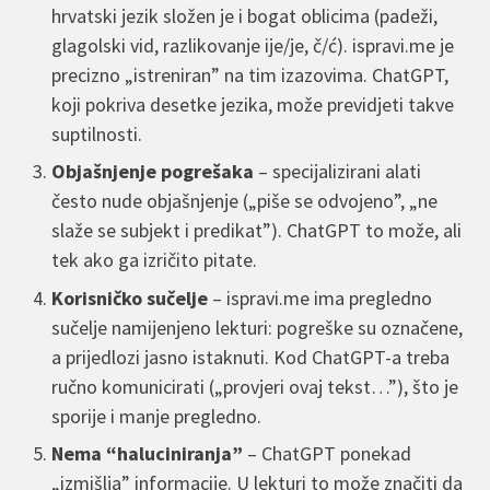
hrvatski jezik složen je i bogat oblicima (padeži,
glagolski vid, razlikovanje ije/je, č/ć). ispravi.me je
precizno „istreniran” na tim izazovima. ChatGPT,
koji pokriva desetke jezika, može previdjeti takve
suptilnosti.
Objašnjenje pogrešaka
– specijalizirani alati
često nude objašnjenje („piše se odvojeno”, „ne
slaže se subjekt i predikat”). ChatGPT to može, ali
tek ako ga izričito pitate.
Korisničko sučelje
– ispravi.me ima pregledno
sučelje namijenjeno lekturi: pogreške su označene,
a prijedlozi jasno istaknuti. Kod ChatGPT-a treba
ručno komunicirati („provjeri ovaj tekst…”), što je
sporije i manje pregledno.
Nema “haluciniranja”
– ChatGPT ponekad
„izmišlja” informacije. U lekturi to može značiti da