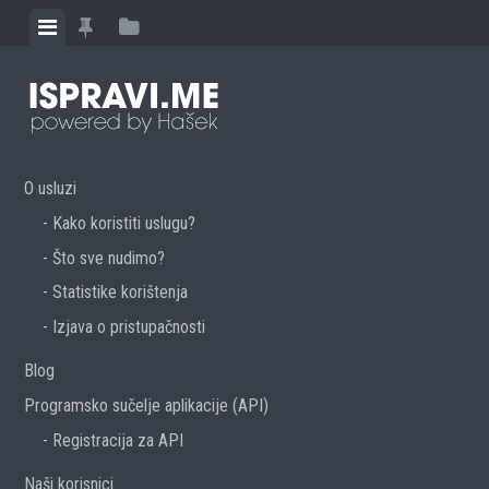
Skip to content
View menu
View featured posts
View sidebar
O usluzi
Kako koristiti uslugu?
Što sve nudimo?
Statistike korištenja
Izjava o pristupačnosti
Blog
Programsko sučelje aplikacije (API)
Registracija za API
Naši korisnici