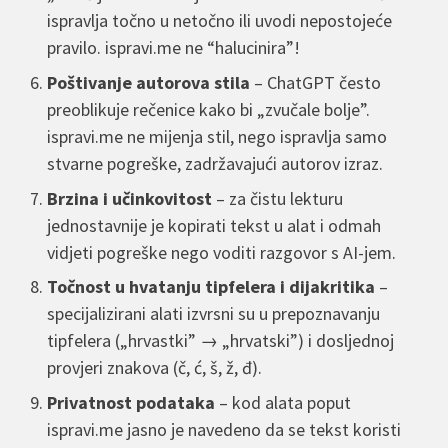
ispravlja točno u netočno ili uvodi nepostojeće
pravilo. ispravi.me ne “halucinira”!
Poštivanje autorova stila
– ChatGPT često
preoblikuje rečenice kako bi „zvučale bolje”.
ispravi.me ne mijenja stil, nego ispravlja samo
stvarne pogreške, zadržavajući autorov izraz.
Brzina i učinkovitost
– za čistu lekturu
jednostavnije je kopirati tekst u alat i odmah
vidjeti pogreške nego voditi razgovor s AI-jem.
Točnost u hvatanju tipfelera i dijakritika
–
specijalizirani alati izvrsni su u prepoznavanju
tipfelera („hrvastki” → „hrvatski”) i dosljednoj
provjeri znakova (č, ć, š, ž, đ).
Privatnost podataka
– kod alata poput
ispravi.me jasno je navedeno da se tekst koristi