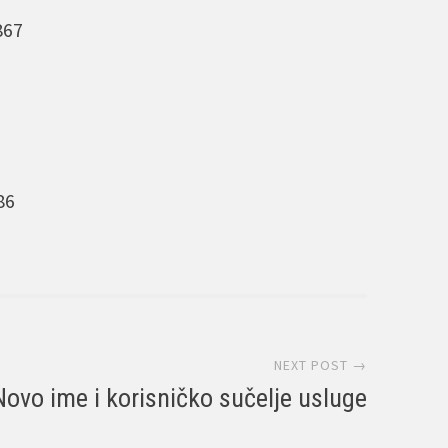
867
86
NEXT POST →
Novo ime i korisničko sučelje usluge