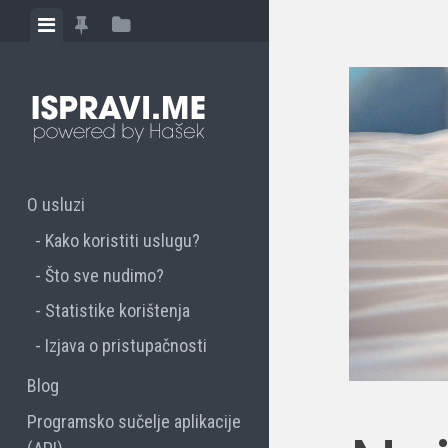
Skip to content
View menu
View featured posts
View sidebar
O usluzi
Kako koristiti uslugu?
Što sve nudimo?
Statistike korištenja
Izjava o pristupačnosti
Blog
Programsko sučelje aplikacije