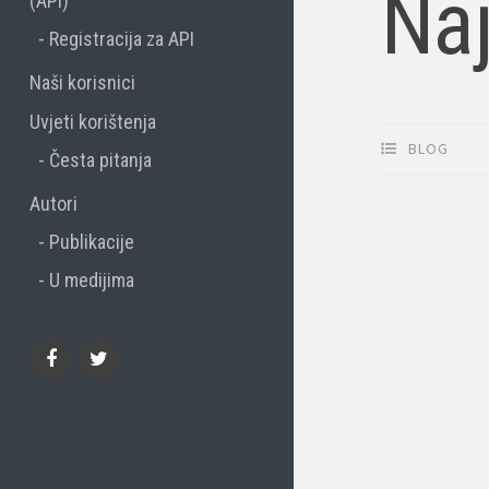
Naj
(API)
Registracija za API
Naši korisnici
Uvjeti korištenja
BLOG
Česta pitanja
Autori
Publikacije
U medijima
Facebook
Twitter