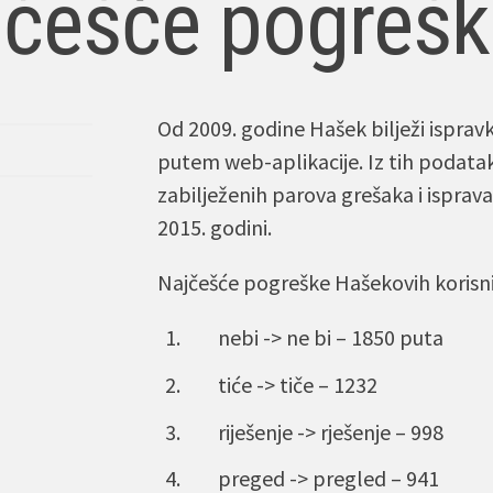
češće pogrešk
Od 2009. godine Hašek bilježi ispravk
putem web-aplikacije. Iz tih podataka
zabilježenih parova grešaka i isprav
2015. godini.
Najčešće pogreške Hašekovih korisnik
nebi -> ne bi – 1850 puta
tiće -> tiče – 1232
riješenje -> rješenje – 998
preged -> pregled – 941